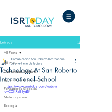
Entrada
All Posts
Comunicacion San Roberto International
All Posts
28 ene
1 min de lectura
Technology At San Roberto
Comunidad Solidaria
International School
Aprendices Apasionados
https://www.youtube.com/watch?
Pensadores Globales
v=CCKRcB8yd54
Metacognición
Ecología