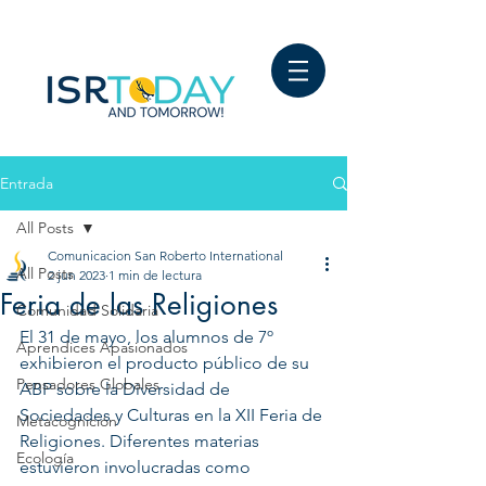
Entrada
All Posts
Comunicacion San Roberto International
All Posts
2 jun 2023
1 min de lectura
Feria de las Religiones
Comunidad Solidaria
El 31 de mayo, los alumnos de 7º 
Aprendices Apasionados
exhibieron el producto público de su 
Pensadores Globales
ABP sobre la Diversidad de 
Sociedades y Culturas en la XII Feria de 
Metacognición
Religiones. Diferentes materias 
Ecología
estuvieron involucradas como 