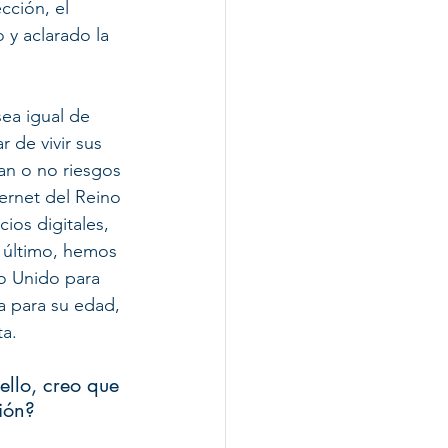
ción, el 
y aclarado la 
ea igual de 
 de vivir sus 
tan o no riesgos 
ernet del Reino 
ios digitales, 
 último, hemos 
o Unido para 
a para su edad, 
ta.
ello, creo que 
ión?