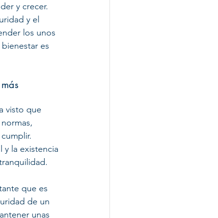
er y crecer. 
ridad y el 
ender los unos 
 bienestar es 
 más 
 visto que 
 normas, 
cumplir. 
y la existencia 
ranquilidad. 
tante que es 
guridad de un 
mantener unas 