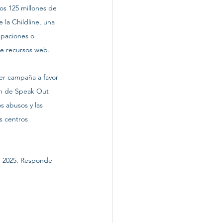
s 125 millones de 
 la Childline, una 
upaciones o 
de recursos web. 
er campaña a favor 
ón de Speak Out 
s abusos y las 
s centros 
 2025. Responde 