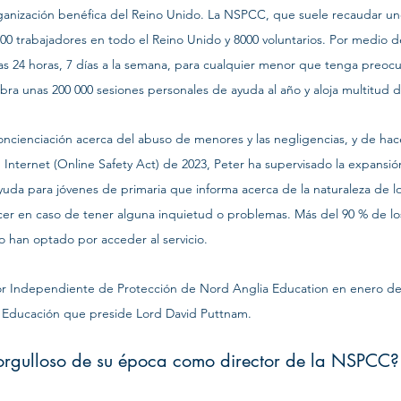
anización benéfica del Reino Unido. La NSPCC, que suele recaudar uno
1500 trabajadores en todo el Reino Unido y 8000 voluntarios. Por medio de
las 24 horas, 7 días a la semana, para cualquier menor que tenga preoc
ra unas 200 000 sesiones personales de ayuda al año y aloja multitud 
cienciación acerca del abuso de menores y las negligencias, y de hac
 Internet (Online Safety Act) de 2023, Peter ha supervisado la expansi
ayuda para jóvenes de primaria que informa acerca de la naturaleza de lo
cer en caso de tener alguna inquietud o problemas. Más del 90 % de lo
 han optado por acceder al servicio. 
r Independiente de Protección de Nord Anglia Education en enero de
e Educación que preside Lord David Puttnam.
orgulloso de su época como director de la NSPCC?