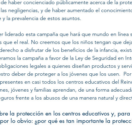
de haber concienciado públicamente acerca de la protec
as negligencias, y de haber aumentado el conocimiento 
e y la prevalencia de estos asuntos. 
r liderado esta campaña que hará que mundo en línea s
s que el real. No creemos que los niños tengan que dejar
derecho a disfrutar de los beneficios de la infancia, exis
deramos la campaña a favor de la Ley de Seguridad en Int
ligaciones legales a quienes diseñan productos y servic
stro deber de proteger a los jóvenes que los usen.  Por
 presentes en casi todos los centros educativos del Rein
nes, jóvenes y familias aprendan, de una forma adecuad
uros frente a los abusos de una manera natural y direc
re la protección en los centros educativos y, para 
r lo obvio: ¿por qué es tan importante la protecc