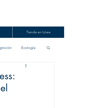
Tienda en Línea
gnición
Ecología
ess:
el