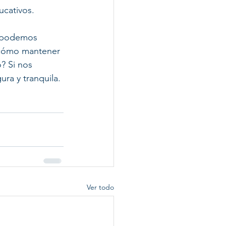
ucativos. 
o podemos 
 cómo mantener 
? Si nos 
ura y tranquila.
Ver todo