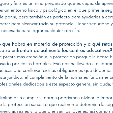
uro y feliz es un niño preparado que es capaz de aprend
s un entorno físico y psicológico en el que prime la segu
e por sí, pero también es perfecto para ayudarles a apr
sperar para alcanzar todo su potencial. Tener seguridad y
necesaria para lograr cualquier otro fin.
 que habrá en materia de protección y a qué retos
ue se enfrentan actualmente los centros educativos?
 presta más atención a la protección porque la gente ha
ado por cosas horribles. Eso nos ha llevado a elaborar
cticas que conllevan ciertas obligaciones que debemos 
sta jurídico, el cumplimiento de la norma es fundamental 
fesionales dedicados a este aspecto genera, sin duda, t
limitamos a cumplir la norma podríamos olvidar lo impor
 de la protección sana. Lo que realmente determina la se
riencias reales y lo que piensan los jóvenes, así como 