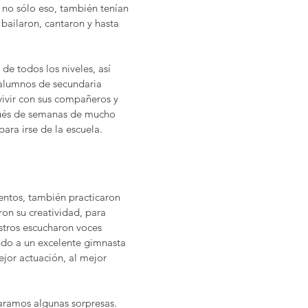
 no sólo eso, también tenían
bailaron, cantaron y hasta
de todos los niveles, así
 alumnos de secundaria
vivir con sus compañeros y
spués de semanas de mucho
para irse de la escuela.
lentos, también practicaron
ron su creatividad, para
stros escucharon voces
endo a un excelente gimnasta
ejor actuación, al mejor
paramos algunas sorpresas.